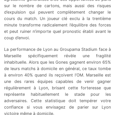
sur le nombre de cartons, mais aussi des risques
d’expulsion qui peuvent complètement changer le
cours du match. Un joueur clé exclu à la trentième
minute transforme radicalement l’équilibre des forces
et peut ruiner n’importe quel pronostic établi avant le
coup d’envoi.
La performance de Lyon au Groupama Stadium face à
Marseille spécifiquement révèle une fragilité
inhabituelle. Alors que les Gones gagnent environ 65%
de leurs matchs à domicile en général, ce taux tombe
à environ 40% quand ils reçoivent l’OM. Marseille est
une des rares équipes capables de venir gagner
régulièrement à Lyon, brisant cette forteresse que
représente habituellement le stade pour les
adversaires. Cette statistique doit tempérer votre
confiance si vous envisagez de parier sur Lyon
victoire même à domicile.