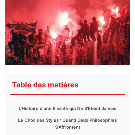
Table des matières
L'Histoire d'une Rivalité qui Ne S'Éteint Jamais
Le Choc des Styles : Quand Deux Philosophies
S'Affrontent