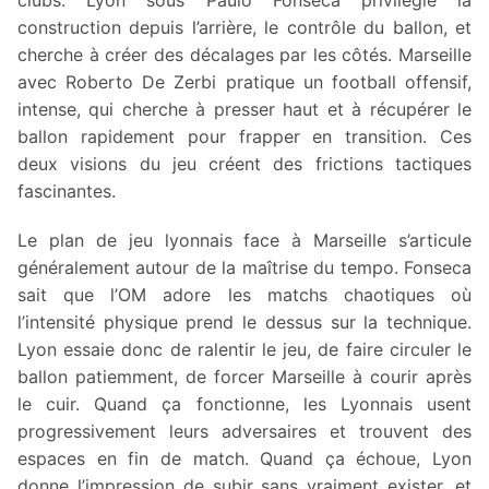
construction depuis l’arrière, le contrôle du ballon, et
cherche à créer des décalages par les côtés. Marseille
avec Roberto De Zerbi pratique un football offensif,
intense, qui cherche à presser haut et à récupérer le
ballon rapidement pour frapper en transition. Ces
deux visions du jeu créent des frictions tactiques
fascinantes.
Le plan de jeu lyonnais face à Marseille s’articule
généralement autour de la maîtrise du tempo. Fonseca
sait que l’OM adore les matchs chaotiques où
l’intensité physique prend le dessus sur la technique.
Lyon essaie donc de ralentir le jeu, de faire circuler le
ballon patiemment, de forcer Marseille à courir après
le cuir. Quand ça fonctionne, les Lyonnais usent
progressivement leurs adversaires et trouvent des
espaces en fin de match. Quand ça échoue, Lyon
donne l’impression de subir sans vraiment exister, et