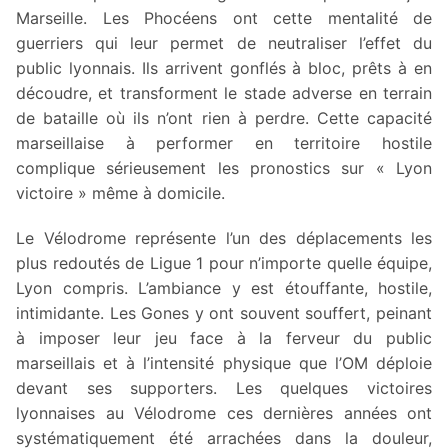
Marseille. Les Phocéens ont cette mentalité de
guerriers qui leur permet de neutraliser l’effet du
public lyonnais. Ils arrivent gonflés à bloc, prêts à en
découdre, et transforment le stade adverse en terrain
de bataille où ils n’ont rien à perdre. Cette capacité
marseillaise à performer en territoire hostile
complique sérieusement les pronostics sur « Lyon
victoire » même à domicile.
Le Vélodrome représente l’un des déplacements les
plus redoutés de Ligue 1 pour n’importe quelle équipe,
Lyon compris. L’ambiance y est étouffante, hostile,
intimidante. Les Gones y ont souvent souffert, peinant
à imposer leur jeu face à la ferveur du public
marseillais et à l’intensité physique que l’OM déploie
devant ses supporters. Les quelques victoires
lyonnaises au Vélodrome ces dernières années ont
systématiquement été arrachées dans la douleur,