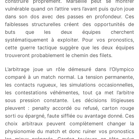
construire proprement. Marseille peut se montrer
vulnérable quand on l’attire vers l’avant puis qu’on joue
dans son dos avec des passes en profondeur. Ces
faiblesses structurelles créent des opportunités de
buts que les deux équipes cherchent
systématiquement à exploiter. Pour vos pronostics,
cette guerre tactique suggère que les deux équipes
trouveront probablement le chemin des filets.
L’arbitrage joue un rôle démesuré dans l’Olympico
comparé à un match normal. La tension permanente,
les contacts rugueux, les simulations occasionnelles,
les contestations véhémentes, tout ça met l’arbitre
sous pression constante. Les décisions litigieuses
pleuvent : penalty accordé ou refusé, carton rouge
sorti ou épargné, faute sifflée ou avantage donné. Ces
choix arbitraux peuvent complètement changer la
physionomie du match et donc ruiner vos pronostics
les mieux préparés. Gardez toujours en tête qu’un