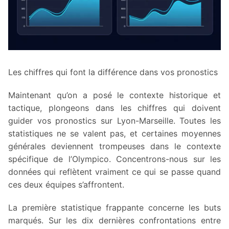
Les chiffres qui font la différence dans vos pronostics
Maintenant qu’on a posé le contexte historique et
tactique, plongeons dans les chiffres qui doivent
guider vos pronostics sur Lyon-Marseille. Toutes les
statistiques ne se valent pas, et certaines moyennes
générales deviennent trompeuses dans le contexte
spécifique de l’Olympico. Concentrons-nous sur les
données qui reflètent vraiment ce qui se passe quand
ces deux équipes s’affrontent.
La première statistique frappante concerne les buts
marqués. Sur les dix dernières confrontations entre