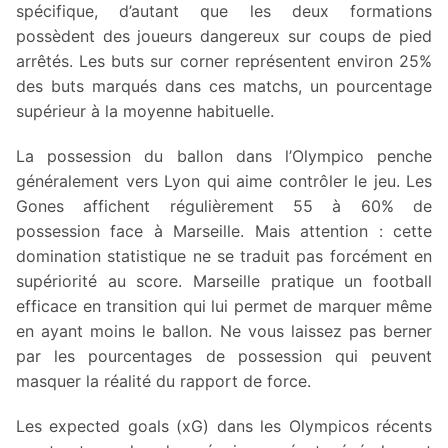
spécifique, d’autant que les deux formations
possèdent des joueurs dangereux sur coups de pied
arrêtés. Les buts sur corner représentent environ 25%
des buts marqués dans ces matchs, un pourcentage
supérieur à la moyenne habituelle.
La possession du ballon dans l’Olympico penche
généralement vers Lyon qui aime contrôler le jeu. Les
Gones affichent régulièrement 55 à 60% de
possession face à Marseille. Mais attention : cette
domination statistique ne se traduit pas forcément en
supériorité au score. Marseille pratique un football
efficace en transition qui lui permet de marquer même
en ayant moins le ballon. Ne vous laissez pas berner
par les pourcentages de possession qui peuvent
masquer la réalité du rapport de force.
Les expected goals (xG) dans les Olympicos récents