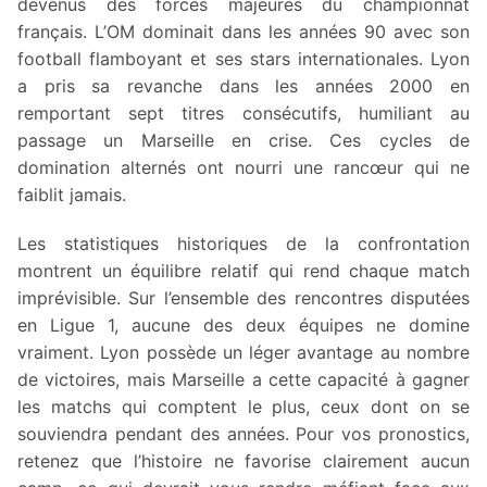
devenus des forces majeures du championnat
français. L’OM dominait dans les années 90 avec son
football flamboyant et ses stars internationales. Lyon
a pris sa revanche dans les années 2000 en
remportant sept titres consécutifs, humiliant au
passage un Marseille en crise. Ces cycles de
domination alternés ont nourri une rancœur qui ne
faiblit jamais.
Les statistiques historiques de la confrontation
montrent un équilibre relatif qui rend chaque match
imprévisible. Sur l’ensemble des rencontres disputées
en Ligue 1, aucune des deux équipes ne domine
vraiment. Lyon possède un léger avantage au nombre
de victoires, mais Marseille a cette capacité à gagner
les matchs qui comptent le plus, ceux dont on se
souviendra pendant des années. Pour vos pronostics,
retenez que l’histoire ne favorise clairement aucun