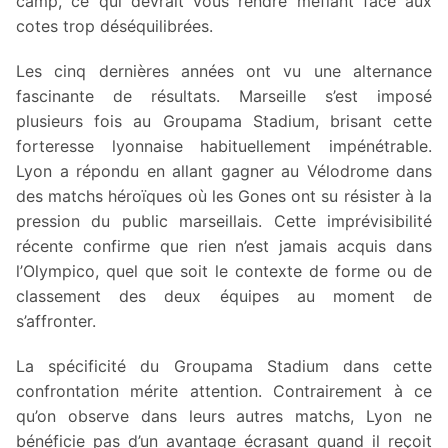
camp, ce qui devrait vous rendre méfiant face aux
cotes trop déséquilibrées.
Les cinq dernières années ont vu une alternance
fascinante de résultats. Marseille s’est imposé
plusieurs fois au Groupama Stadium, brisant cette
forteresse lyonnaise habituellement impénétrable.
Lyon a répondu en allant gagner au Vélodrome dans
des matchs héroïques où les Gones ont su résister à la
pression du public marseillais. Cette imprévisibilité
récente confirme que rien n’est jamais acquis dans
l’Olympico, quel que soit le contexte de forme ou de
classement des deux équipes au moment de
s’affronter.
La spécificité du Groupama Stadium dans cette
confrontation mérite attention. Contrairement à ce
qu’on observe dans leurs autres matchs, Lyon ne
bénéficie pas d’un avantage écrasant quand il reçoit