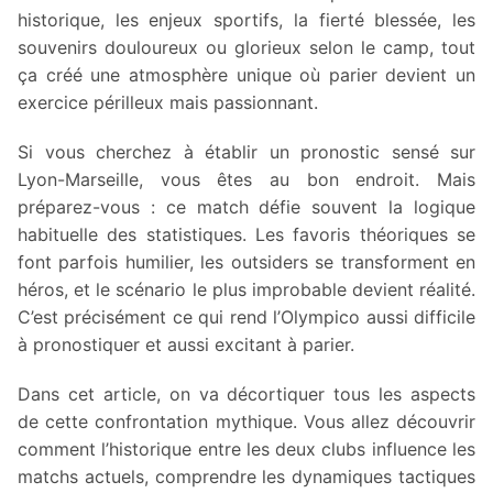
historique, les enjeux sportifs, la fierté blessée, les
souvenirs douloureux ou glorieux selon le camp, tout
ça créé une atmosphère unique où parier devient un
exercice périlleux mais passionnant.
Si vous cherchez à établir un pronostic sensé sur
Lyon-Marseille, vous êtes au bon endroit. Mais
préparez-vous : ce match défie souvent la logique
habituelle des statistiques. Les favoris théoriques se
font parfois humilier, les outsiders se transforment en
héros, et le scénario le plus improbable devient réalité.
C’est précisément ce qui rend l’Olympico aussi difficile
à pronostiquer et aussi excitant à parier.
Dans cet article, on va décortiquer tous les aspects
de cette confrontation mythique. Vous allez découvrir
comment l’historique entre les deux clubs influence les
matchs actuels, comprendre les dynamiques tactiques