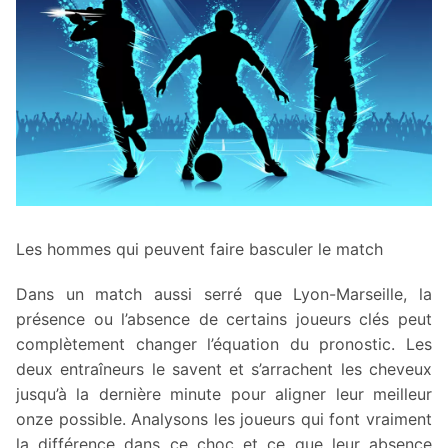
Les hommes qui peuvent faire basculer le match
Dans un match aussi serré que Lyon-Marseille, la
présence ou l’absence de certains joueurs clés peut
complètement changer l’équation du pronostic. Les
deux entraîneurs le savent et s’arrachent les cheveux
jusqu’à la dernière minute pour aligner leur meilleur
onze possible. Analysons les joueurs qui font vraiment
la différence dans ce choc et ce que leur absence