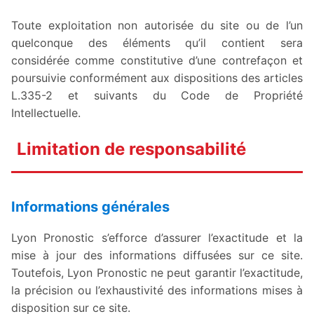
Toute exploitation non autorisée du site ou de l’un
quelconque des éléments qu’il contient sera
considérée comme constitutive d’une contrefaçon et
poursuivie conformément aux dispositions des articles
L.335-2 et suivants du Code de Propriété
Intellectuelle.
Limitation de responsabilité
Informations générales
Lyon Pronostic s’efforce d’assurer l’exactitude et la
mise à jour des informations diffusées sur ce site.
Toutefois, Lyon Pronostic ne peut garantir l’exactitude,
la précision ou l’exhaustivité des informations mises à
disposition sur ce site.