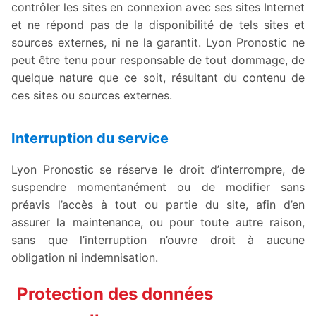
contrôler les sites en connexion avec ses sites Internet
et ne répond pas de la disponibilité de tels sites et
sources externes, ni ne la garantit. Lyon Pronostic ne
peut être tenu pour responsable de tout dommage, de
quelque nature que ce soit, résultant du contenu de
ces sites ou sources externes.
Interruption du service
Lyon Pronostic se réserve le droit d’interrompre, de
suspendre momentanément ou de modifier sans
préavis l’accès à tout ou partie du site, afin d’en
assurer la maintenance, ou pour toute autre raison,
sans que l’interruption n’ouvre droit à aucune
obligation ni indemnisation.
Protection des données