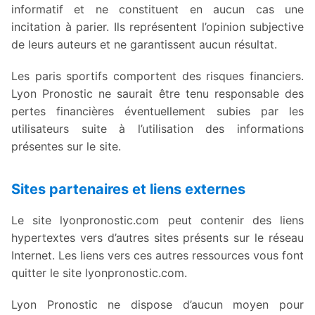
informatif et ne constituent en aucun cas une
incitation à parier. Ils représentent l’opinion subjective
de leurs auteurs et ne garantissent aucun résultat.
Les paris sportifs comportent des risques financiers.
Lyon Pronostic ne saurait être tenu responsable des
pertes financières éventuellement subies par les
utilisateurs suite à l’utilisation des informations
présentes sur le site.
Sites partenaires et liens externes
Le site lyonpronostic.com peut contenir des liens
hypertextes vers d’autres sites présents sur le réseau
Internet. Les liens vers ces autres ressources vous font
quitter le site lyonpronostic.com.
Lyon Pronostic ne dispose d’aucun moyen pour