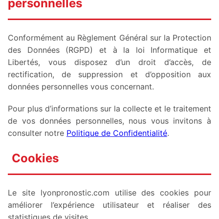
personnelles
Conformément au Règlement Général sur la Protection
des Données (RGPD) et à la loi Informatique et
Libertés, vous disposez d’un droit d’accès, de
rectification, de suppression et d’opposition aux
données personnelles vous concernant.
Pour plus d’informations sur la collecte et le traitement
de vos données personnelles, nous vous invitons à
consulter notre
Politique de Confidentialité
.
Cookies
Le site lyonpronostic.com utilise des cookies pour
améliorer l’expérience utilisateur et réaliser des
statistiques de visites.