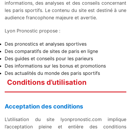
informations, des analyses et des conseils concernant
les paris sportifs. Le contenu du site est destiné à une
audience francophone majeure et avertie.
Lyon Pronostic propose :
Des pronostics et analyses sportives
Des comparatifs de sites de paris en ligne
Des guides et conseils pour les parieurs
Des informations sur les bonus et promotions
Des actualités du monde des paris sportifs
Conditions d’utilisation
Acceptation des conditions
L’utilisation du site lyonpronostic.com implique
l’acceptation pleine et entière des conditions