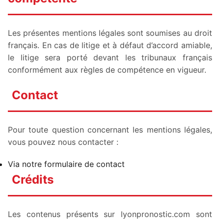
Les présentes mentions légales sont soumises au droit
français. En cas de litige et à défaut d’accord amiable,
le litige sera porté devant les tribunaux français
conformément aux règles de compétence en vigueur.
Contact
Pour toute question concernant les mentions légales,
vous pouvez nous contacter :
Via notre formulaire de contact
Crédits
Les contenus présents sur lyonpronostic.com sont