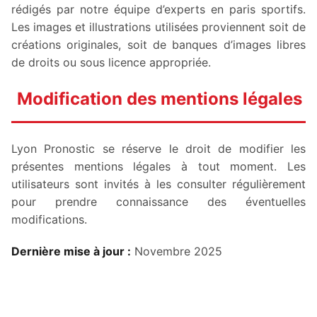
rédigés par notre équipe d’experts en paris sportifs.
Les images et illustrations utilisées proviennent soit de
créations originales, soit de banques d’images libres
de droits ou sous licence appropriée.
Modification des mentions légales
Lyon Pronostic se réserve le droit de modifier les
présentes mentions légales à tout moment. Les
utilisateurs sont invités à les consulter régulièrement
pour prendre connaissance des éventuelles
modifications.
Dernière mise à jour :
Novembre 2025