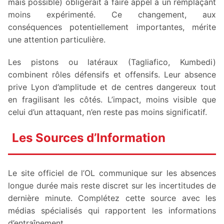
mais possible) obligerait à faire appel à un remplaçant
moins expérimenté. Ce changement, aux
conséquences potentiellement importantes, mérite
une attention particulière.
Les pistons ou latéraux (Tagliafico, Kumbedi)
combinent rôles défensifs et offensifs. Leur absence
prive Lyon d’amplitude et de centres dangereux tout
en fragilisant les côtés. L’impact, moins visible que
celui d’un attaquant, n’en reste pas moins significatif.
Les Sources d’Information
Le site officiel de l’OL communique sur les absences
longue durée mais reste discret sur les incertitudes de
dernière minute. Complétez cette source avec les
médias spécialisés qui rapportent les informations
d’entraînement.