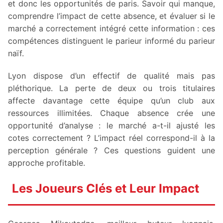
et donc les opportunités de paris. Savoir qui manque,
comprendre l’impact de cette absence, et évaluer si le
marché a correctement intégré cette information : ces
compétences distinguent le parieur informé du parieur
naïf.
Lyon dispose d’un effectif de qualité mais pas
pléthorique. La perte de deux ou trois titulaires
affecte davantage cette équipe qu’un club aux
ressources illimitées. Chaque absence crée une
opportunité d’analyse : le marché a-t-il ajusté les
cotes correctement ? L’impact réel correspond-il à la
perception générale ? Ces questions guident une
approche profitable.
Les Joueurs Clés et Leur Impact