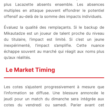
plus Lacazette absents ensemble. Les absences
multiples en attaque peuvent effondrer le potentiel
offensif au-delà de la somme des impacts individuels.
Évaluez la qualité des remplaçants. Si le backup de
Mikautadze est un joueur de talent proche du niveau
du titulaire, l’impact est limité. Si c’est un jeune
inexpérimenté, l’impact s’amplifie. Cette nuance
échappe souvent au marché qui réagit aux noms plus
qu’aux réalités.
Le Market Timing
Les cotes s’ajustent progressivement à mesure que
l’information se diffuse. Une blessure annoncée le
jeudi pour un match du dimanche sera intégrée aux
cotes du vendredi ou samedi. Parier avant cet