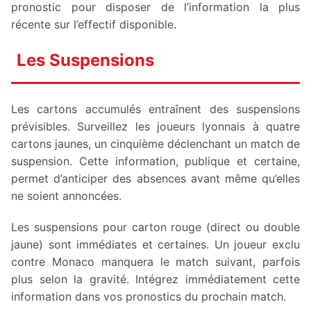
pronostic pour disposer de l’information la plus
récente sur l’effectif disponible.
Les Suspensions
Les cartons accumulés entraînent des suspensions
prévisibles. Surveillez les joueurs lyonnais à quatre
cartons jaunes, un cinquième déclenchant un match de
suspension. Cette information, publique et certaine,
permet d’anticiper des absences avant même qu’elles
ne soient annoncées.
Les suspensions pour carton rouge (direct ou double
jaune) sont immédiates et certaines. Un joueur exclu
contre Monaco manquera le match suivant, parfois
plus selon la gravité. Intégrez immédiatement cette
information dans vos pronostics du prochain match.