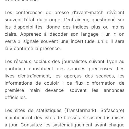
Les conférences de presse d’avant-match révèlent
souvent l’état du groupe. L’entraîneur, questionné sur
les disponibilités, donne des indices plus ou moins
clairs. Apprenez à décoder son langage : un « on
verra » signale souvent une incertitude, un « il sera
là » confirme la présence.
Les réseaux sociaux des journalistes suivant Lyon au
quotidien constituent des sources précieuses. Les
lives d’entraînement, les aperçus des séances, les
informations de couloir : ce flux d’information de
première main devance souvent les annonces
officielles.
Les sites de statistiques (Transfermarkt, Sofascore)
maintiennent des listes de blessés et suspendus mises
à jour. Consultez-les systématiquement avant chaque