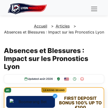
Accueil
Articles
Absences et Blessures : Impact sur les Pronostics Lyon
Absences et Blessures :
Impact sur les Pronostics
Lyon
Updated août 2026
18+
#1
LEADING BRAND
FIRST DEPOSIT
BONUS 100% UP TO
€100