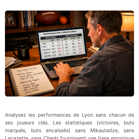
Analysez les performances de Lyon sans chacun de
ses joueurs clés. Les statistiques (victoires, buts
marqués, buts encaissés) sans Mikautadze, sans
Lacazette, sans Cherki fournissent une base empirique