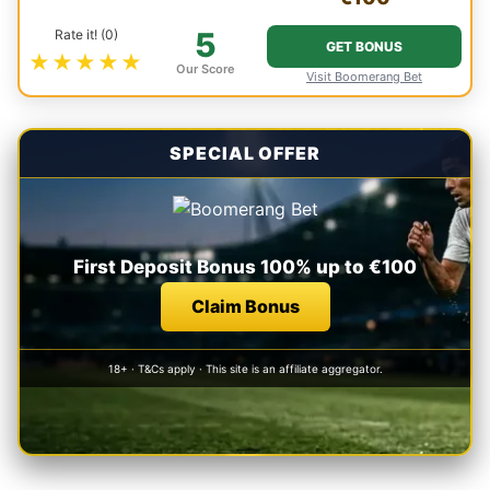
5
Rate it! (0)
GET BONUS
★★★★★
Our Score
Visit Boomerang Bet
SPECIAL OFFER
First Deposit Bonus 100% up to €100
Claim Bonus
18+ · T&Cs apply · This site is an affiliate aggregator.